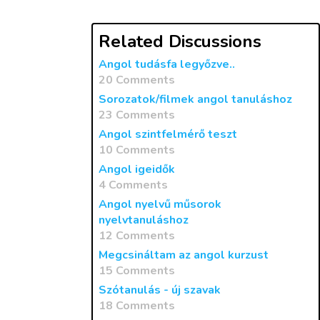
Related Discussions
Angol tudásfa legyőzve..
20 Comments
Sorozatok/filmek angol tanuláshoz
23 Comments
Angol szintfelmérő teszt
10 Comments
Angol igeidők
4 Comments
Angol nyelvű műsorok
nyelvtanuláshoz
12 Comments
Megcsináltam az angol kurzust
15 Comments
Szótanulás - új szavak
18 Comments