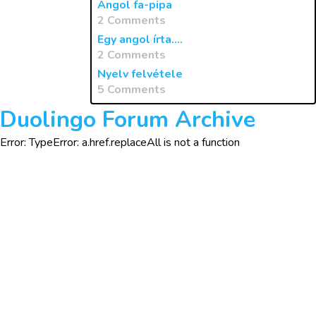
Angol fa-pipa
2 Comments
Egy angol írta....
2 Comments
Nyelv felvétele
5 Comments
Duolingo Forum Archive
Error: TypeError: a.href.replaceAll is not a function